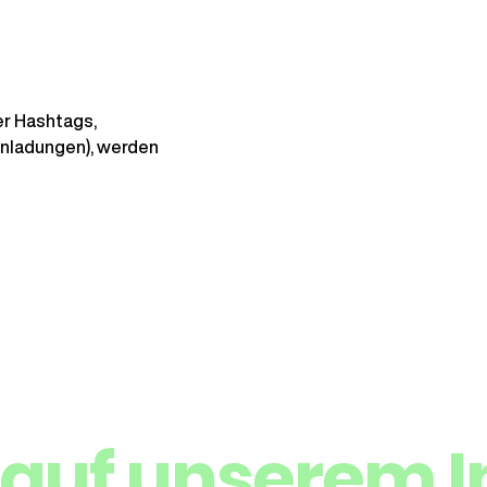
er Hashtags, 
nladungen), werden 
it auf unserem