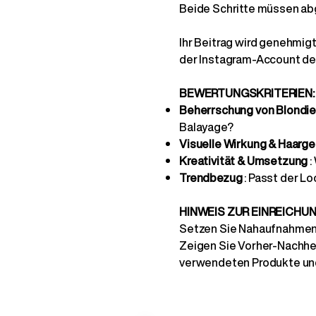
Beide Schritte müssen ab
Ihr Beitrag wird genehmig
der Instagram-Account der
BEWERTUNGSKRITERIEN:
Beherrschung von Blondi
Balayage?
Visuelle Wirkung & Haarg
Kreativität & Umsetzung
:
Trendbezug
: Passt der Lo
HINWEIS ZUR EINREICHUN
Setzen Sie Nahaufnahmen 
Zeigen Sie Vorher-Nachher
verwendeten Produkte und