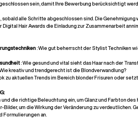
geschlossen sein, damit Ihre Bewerbung berücksichtigt werd
t, sobald alle Schritte abgeschlossen sind. Die Genehmigung 
 Digital Hair Awards die Einladung zur Zusammenarbeit anni
erungstechniken
: Wie gut beherrscht der Stylist Techniken w
esundheit
: Wie gesund und vital sieht das Haar nach der Tran
 Wie kreativ und trendgerecht ist die Blondverwandlung?
ok zu aktuellen Trends im Bereich blonder Frisuren oder setz
G:
und die richtige Beleuchtung ein, um Glanz und Farbton des
-Bilder, um die Wirkung der Veränderung zu verdeutlichen. G
 Formulierungen an.