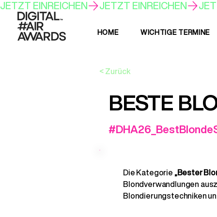
JETZT EINREICHEN
HOME
WICHTIGE TERMINE
< Zurück
BESTE BLO
#DHA26_BestBlondeSp
Die Kategorie
„Bester Blo
Blondverwandlungen auszei
Blondierungstechniken und