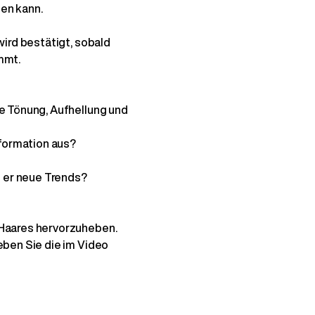
en kann.
wird bestätigt, sobald
mmt.
ie Tönung, Aufhellung und
sformation aus?
t er neue Trends?
 Haares hervorzuheben.
eben Sie die im Video