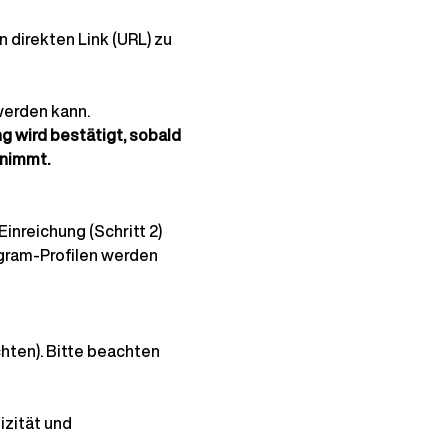
 direkten Link (URL) zu 
werden kann.
g wird bestätigt, sobald 
nnimmt.
inreichung (Schritt 2) 
agram-Profilen werden
hten). Bitte beachten 
zität und 