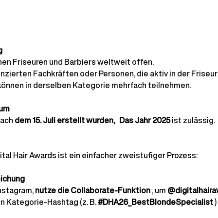
g
en Friseuren und Barbiers weltweit offen.
zierten Fachkräften oder Personen, die aktiv in der Friseurb
 können in derselben Kategorie mehrfach teilnehmen.
aum
nach
dem 15. Juli erstellt wurden,
Das Jahr 2025
ist zulässig.
tal Hair Awards ist ein einfacher zweistufiger Prozess:
eichung
Instagram,
nutze die Collaborate-Funktion
 , um 
@digitalhair
 Kategorie-Hashtag (z. B.
#DHA26_BestBlondeSpecialist
)