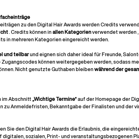
rfacheinträge
Beiträgen zu den Digital Hair Awards werden Credits verwen
icht
. Credits können in
allen Kategorien
 verwendet werden 
its in mehreren Kategorien eingereicht werden.
el und teilbar
und eignen sich daher ideal für Freunde, Salon
ie Zugangscodes können weitergegeben werden, sodass me
önnen. Nicht genutzte Guthaben bleiben
während der gesam
h im
 Abschnitt 
„Wichtige Termine“
auf der Homepage der Digi
n zu Anmeldefristen, Bekanntgabe der Finalisten und der vir
len Sie den Digital Hair Awards die Erlaubnis, die eingereicht
 digitalen, sozialen, Print- und veranstaltungsbezogenen P