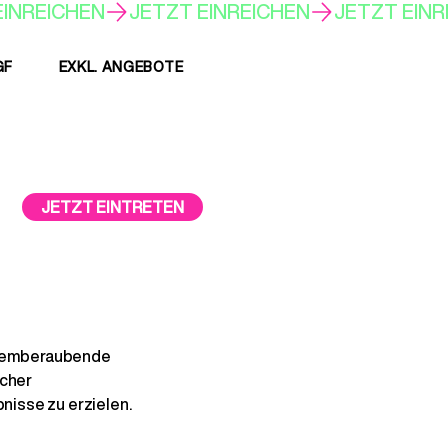
GF
EXKL. ANGEBOTE
JETZT EINTRETEN
 atemberaubende
icher
nisse zu erzielen.