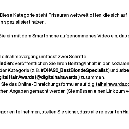
N
Diese Kategorie steht Friseuren weltweit offen, die sich auf
 spezialisiert haben.
Sie ein mit dem Smartphone aufgenommenes Video ein, das 
.
Teilnahmevorgang umfasst zwei Schritte:
Medien:
Veröffentlichen Sie Ihren Beitrag/Inhalt in den sozial
er Kategorie (z. B.
#DHA26_BestBlondeSpecialist
) und
arbe
ital Hair Awards (@digitalhairawards
)
zusammen.
 Sie das Online-Einreichungsformular auf
digitalhairawards.
rlichen Angaben gemacht werden (Sie müssen einen Link zum ve
orien teilnehmen, stellen Sie sicher, dass alle relevanten Ha