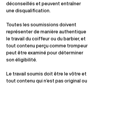
déconseillés et peuvent entraîner 
une disqualification.
Toutes les soumissions doivent 
représenter de manière authentique 
le travail du coiffeur ou du barbier, et 
tout contenu perçu comme trompeur 
peut être examiné pour déterminer 
son éligibilité.
Le travail soumis doit être le vôtre et 
tout contenu qui n’est pas original ou 
qui est plagié sera disqualifié.
8. Délais importants
Veuillez vous référer à la section 
Dates clés sur la page d'accueil de
www.digitalhairawards.com
pour 
obtenir les informations les plus 