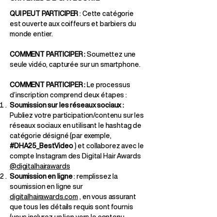
QUI PEUT PARTICIPER
: Cette catégorie
est ouverte aux coiffeurs et barbiers du
monde entier.
COMMENT PARTICIPER :
Soumettez une
seule vidéo, capturée sur un smartphone.
COMMENT PARTICIPER :
Le processus
d’inscription comprend deux étapes :
Soumission sur les réseaux sociaux :
Publiez votre participation/contenu sur les
réseaux sociaux en utilisant le hashtag de
catégorie désigné (par exemple,
#DHA25_BestVideo
) et collaborez avec le
compte Instagram des Digital Hair Awards
@digitalhairawards
Soumission
en ligne
: remplissez la
soumission en ligne sur
digitalhairawards.com
, en vous assurant
que tous les détails requis sont fournis
(vous inclurez un lien vers le contenu