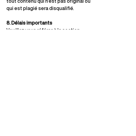
tout contenu qui n’est pas original ou 
qui est plagié sera disqualifié.
8. Délais importants
Veuillez vous référer à la section 
Dates clés sur la page d'accueil de
www.digitalhairawards.com
pour 
obtenir les informations les plus 
récentes sur les dates limites des 
Digital Hair Awards 2025.
9. Droits d'utilisation
En participant, les participants 
accordent à Digital Hair Awards le 
droit d'utiliser le contenu soumis à 
des fins promotionnelles sur 
diverses plateformes médiatiques, 
notamment les médias sociaux, les 
sites Web, les imprimés et les 