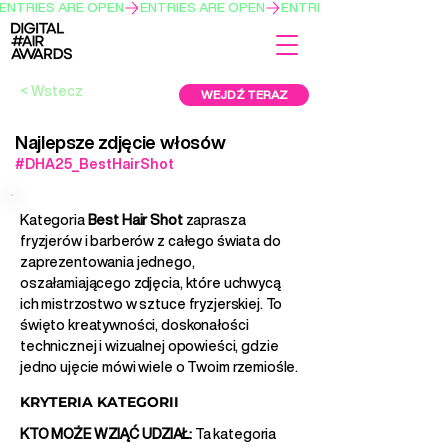
ENTRIES ARE OPEN
< Wstecz
WEJDŹ TERAZ
Najlepsze zdjęcie włosów
#DHA25_BestHairShot
Kategoria
Best Hair Shot
zaprasza
fryzjerów i barberów z całego świata do
zaprezentowania jednego,
oszałamiającego zdjęcia, które uchwycą
ich mistrzostwo w sztuce fryzjerskiej. To
święto kreatywności, doskonałości
technicznej i wizualnej opowieści, gdzie
jedno ujęcie mówi wiele o Twoim rzemiośle.
KRYTERIA KATEGORII
KTO MOŻE WZIĄĆ UDZIAŁ:
Ta kategoria