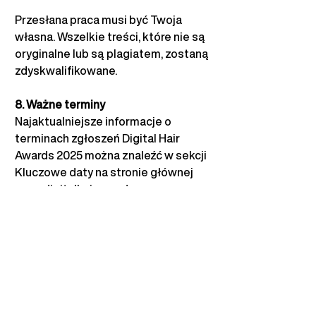
Przesłana praca musi być Twoja 
własna. Wszelkie treści, które nie są 
oryginalne lub są plagiatem, zostaną 
zdyskwalifikowane.
8. Ważne terminy
Najaktualniejsze informacje o 
terminach zgłoszeń Digital Hair 
Awards 2025
można znaleźć w sekcji 
Kluczowe daty na stronie głównej
www.digitalhairawards.com
 .
9. Prawa użytkowania
Przystępując do konkursu, 
uczestnicy udzielają Digital Hair 
Awards prawa do wykorzystania 
przesłanych treści w celach 
promocyjnych na różnych 