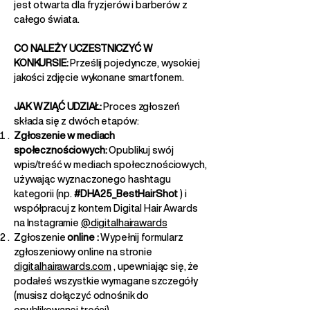
jest otwarta dla fryzjerów i barberów z
całego świata.
CO NALEŻY UCZESTNICZYĆ W
KONKURSIE:
Prześlij pojedyncze, wysokiej
jakości zdjęcie wykonane smartfonem.
JAK WZIĄĆ UDZIAŁ:
Proces zgłoszeń
składa się z dwóch etapów:
Zgłoszenie w mediach
społecznościowych:
Opublikuj swój
wpis/treść w mediach społecznościowych,
używając wyznaczonego hashtagu
kategorii (np.
#DHA25_BestHairShot
) i
współpracuj z kontem Digital Hair Awards
na Instagramie
@digitalhairawards
Zgłoszenie
online
:
Wypełnij formularz
zgłoszeniowy online na stronie
digitalhairawards.com
, upewniając się, że
podałeś wszystkie wymagane szczegóły
(musisz dołączyć odnośnik do
opublikowanej treści).