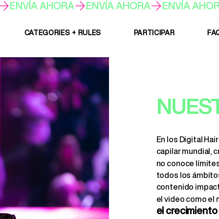
CATEGORIES + RULES
PARTICIPAR
FA
NUEST
En los Digital Ha
capilar mundial, 
no conoce límite
todos los ámbitos
contenido impact
el video como el
el crecimiento