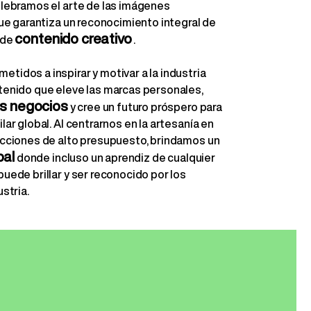
elebramos el arte de las imágenes
que garantiza un reconocimiento integral de
contenido creativo
 de
.
idos a inspirar y motivar a la industria
tenido que eleve las marcas personales,
os negocios
y cree un futuro próspero para
lar global. Al centrarnos en la artesanía en
ucciones de alto presupuesto, brindamos un
bal
donde incluso un aprendiz de cualquier
uede brillar y ser reconocido por los
stria.