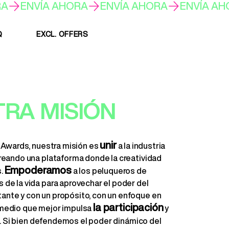
Q
EXCL. OFFERS
RA MISIÓN
unir
ir Awards, nuestra misión es
a la industria
creando una plataforma donde la creatividad
Empoderamos
s.
a los peluqueros de
 de la vida para aprovechar el poder del
ante y con un propósito, con un enfoque en
la participación
 medio que mejor impulsa
y
. Si bien defendemos el poder dinámico del