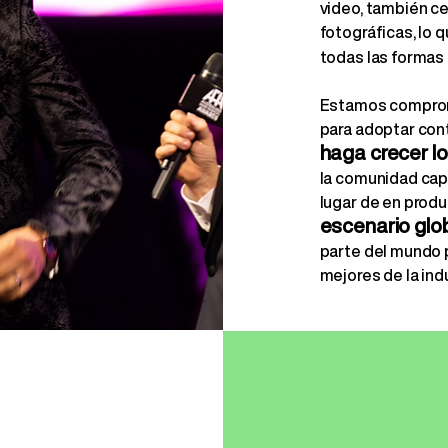
video, también c
fotográficas, lo 
todas las formas
Estamos compromet
para adoptar con
haga crecer l
la comunidad capi
lugar de en prod
escenario glo
parte del mundo p
mejores de la indu