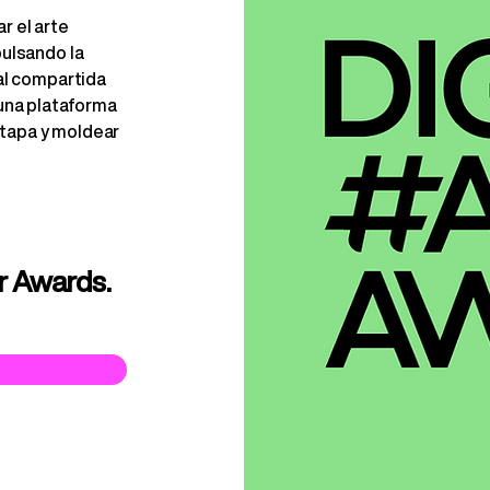
r el arte
pulsando la
eal compartida
una plataforma
etapa y moldear
ir Awards.