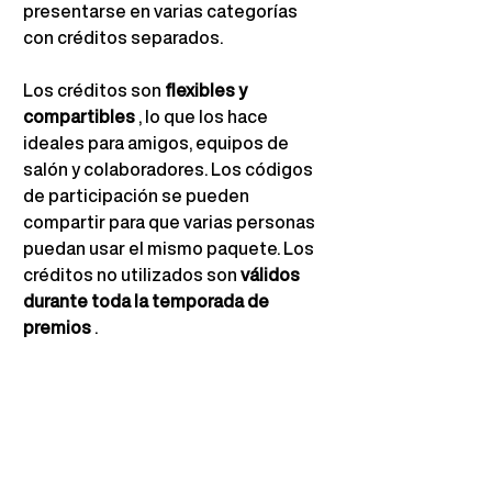
presentarse en varias categorías 
con créditos separados.
Los créditos son
flexibles y 
compartibles
, lo que los hace 
ideales para amigos, equipos de 
salón y colaboradores. Los códigos 
de participación se pueden 
compartir para que varias personas 
puedan usar el mismo paquete. Los 
créditos no utilizados son
válidos 
durante toda la temporada de 
premios
.
9. Fechas clave
Consulte la
 sección 
Fechas clave
en 
la página de inicio de los Digital Hair 
Awards para obtener la información 
más actualizada sobre las fechas 