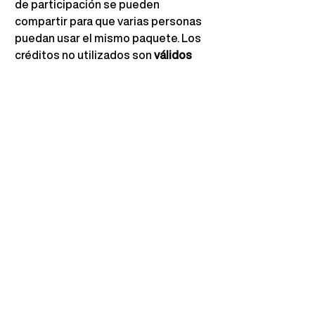
de participación se pueden 
compartir para que varias personas 
puedan usar el mismo paquete. Los 
créditos no utilizados son
válidos 
durante toda la temporada de 
premios
.
9. Fechas clave
Consulte la
 sección 
Fechas clave
en 
la página de inicio de los Digital Hair 
Awards para obtener la información 
más actualizada sobre las fechas 
límite de inscripción, los anuncios de 
los finalistas y la gala virtual EN VIVO 
de 2026.
10. Derechos de uso
Al participar, usted otorga a los 
Digital Hair Awards permiso para 