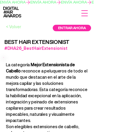
ENVÍA AHORA
< Volver
ENTRAR AHORA
BEST HAIR EXTENSIONIST
#DHA26_BestHairExtensionist
La categoría
Mejor Extensionista de
Cabello
reconoce a peluqueros de todo el
mundo que destacan en el arte de la
mejora capilar y las soluciones
transformadoras. Esta categoría reconoce
la habilidad excepcional en la aplicación,
integración y peinado de extensiones
capilares para crear resultados
impecables, naturales y visualmente
impactantes.
Son elegibles extensiones de cabello,