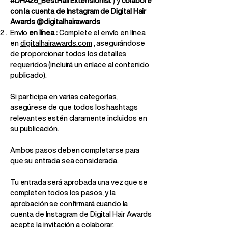
#DHA26_BestHairExtensionist
) y
colabore
con la cuenta de Instagram de Digital Hair
Awards
@digitalhairawards
Envío
en línea
:
Complete el envío en línea
en
digitalhairawards.com
, asegurándose
de proporcionar todos los detalles
requeridos (incluirá un enlace al contenido
publicado).
Si participa en varias categorías,
asegúrese de que todos los hashtags
relevantes estén claramente incluidos en
su publicación.
Ambos pasos deben completarse para
que su entrada sea considerada.
Tu entrada será aprobada una vez que se
completen todos los pasos, y la
aprobación se confirmará cuando la
cuenta de Instagram de Digital Hair Awards
acepte la invitación a colaborar.