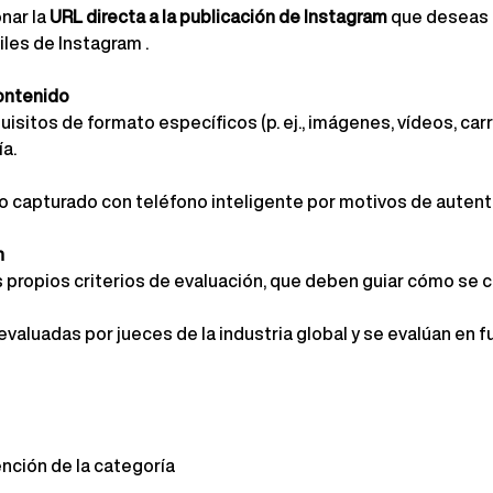
nar la
URL directa a la publicación de Instagram
que deseas p
iles de Instagram 
.
contenido
isitos de formato específicos (p. ej., imágenes, vídeos, carr
ía.
 capturado con teléfono inteligente por motivos de autenti
n
 propios criterios de evaluación, que deben guiar cómo se c
valuadas por jueces de la industria global y se evalúan en f
ención de la categoría