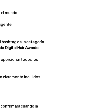
 el mundo.
igente.
l hashtag de la categoría
de Digital Hair Awards
roporcionar todos los
én claramente incluidos
 confirmará cuando la