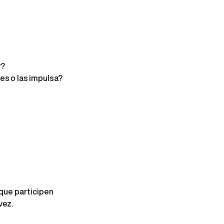
r?
les o las impulsa?
que participen 
vez.