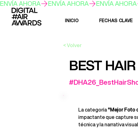
ENVÍA AHORA
INICIO
FECHAS CLAVE
< Volver
BEST HAIR
#DHA26_BestHairSho
La categoría
"Mejor Foto 
impactante que capture su 
técnica y la narrativa visu