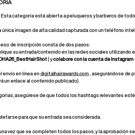
ORÍA
:
Esta categoría está abierta a peluqueros y barberos de todo
 única imagen de alta calidad capturada con un teléfono intel
ceso de inscripción consta de dos pasos:
lique su entrada/contenido en las redes sociales utilizando e
DHA26_BestHairShot
) y
colabore con la cuenta de Instagram 
 envío en línea en
digitalhairawards.com
, asegurándose de p
rá un enlace al contenido publicado).
tegorías, asegúrese de que todos los hashtags relevantes est
tarse para que su entrada sea considerada.
una vez que se completen todos los pasos, y la aprobación se