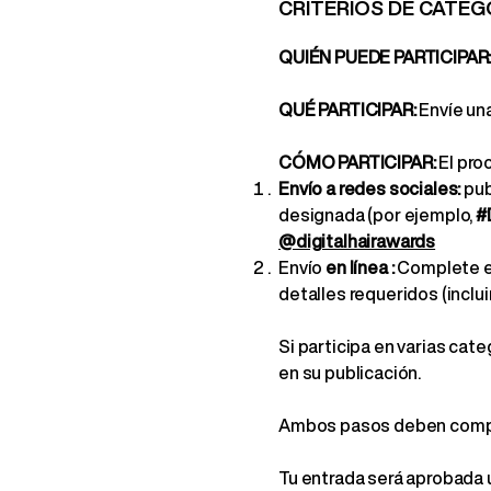
CRITERIOS DE CATEG
QUIÉN PUEDE PARTICIPAR
QUÉ PARTICIPAR:
Envíe una
CÓMO PARTICIPAR:
El pro
Envío a redes sociales:
pub
designada (por ejemplo,
#
@digitalhairawards
Envío
en línea
:
Complete el
detalles requeridos (inclui
Si participa en varias ca
en su publicación.
Ambos pasos deben comple
Tu entrada será aprobada 