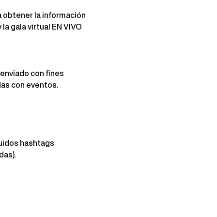
ra obtener la información 
 la gala virtual EN VIVO 
 enviado con fines 
das con eventos.
luidos hashtags 
das).