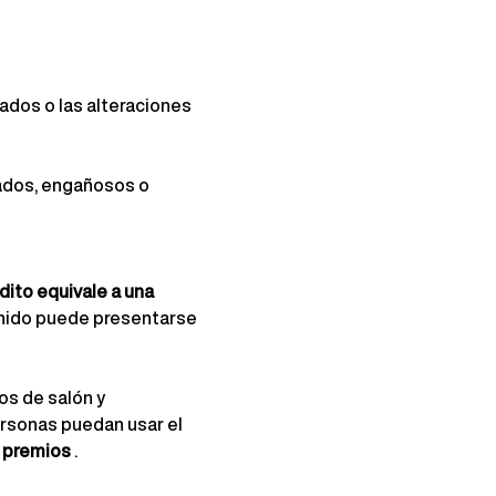
sados o las alteraciones 
iados, engañosos o 
dito equivale a una 
enido puede presentarse 
os de salón y 
rsonas puedan usar el 
e premios
.