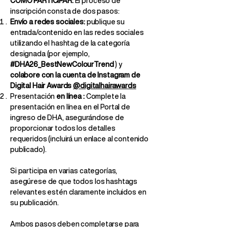
CÓMO PARTICIPAR:
El proceso de
inscripción consta de dos pasos:
Envío a redes sociales:
publique su
entrada/contenido en las redes sociales
utilizando el hashtag de la categoría
designada (por ejemplo,
#DHA26_BestNewColourTrend
) y
colabore con la cuenta de Instagram de
Digital Hair Awards
@digitalhairawards
Presentación
en línea
:
Complete la
presentación en línea en el Portal de
ingreso de DHA, asegurándose de
proporcionar todos los detalles
requeridos (incluirá un enlace al contenido
publicado).
Si participa en varias categorías,
asegúrese de que todos los hashtags
relevantes estén claramente incluidos en
su publicación.
Ambos pasos deben completarse para