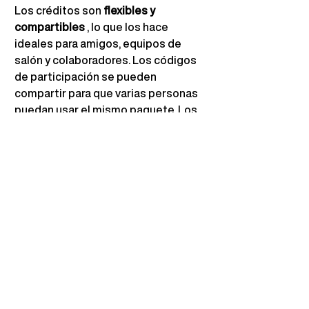
Los créditos son
flexibles y 
compartibles
, lo que los hace 
ideales para amigos, equipos de 
salón y colaboradores. Los códigos 
de participación se pueden 
compartir para que varias personas 
puedan usar el mismo paquete. Los 
créditos no utilizados son
válidos 
durante toda la temporada de 
premios
.
9. Fechas clave
Consulte la
 sección 
Fechas clave
en 
la página de inicio de los Digital Hair 
Awards para obtener la información 
más actualizada sobre las fechas 
límite de inscripción, los anuncios de 
los finalistas y la gala virtual EN VIVO 
de 2026.