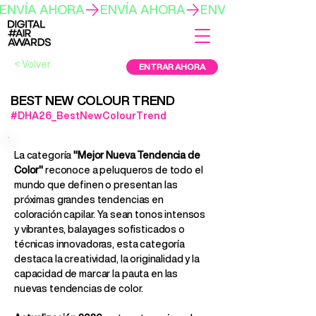
ENVÍA AHORA
< Volver
ENTRAR AHORA
BEST NEW COLOUR TREND
#DHA26_BestNewColourTrend
La categoría
"Mejor Nueva Tendencia de
Color"
reconoce a peluqueros de todo el
mundo que definen o presentan las
próximas grandes tendencias en
coloración capilar. Ya sean tonos intensos
y vibrantes, balayages sofisticados o
técnicas innovadoras, esta categoría
destaca la creatividad, la originalidad y la
capacidad de marcar la pauta en las
nuevas tendencias de color.