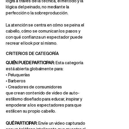
logra a través de la técnica, el método y la
lógica del peinado, no mediante la
perfección o la sobreproducción.
La atención se centra en cómo se peina el
cabello, cómo se comunican los pasos y
con qué confianza un espectador puede
recrear el look por sí mismo.
CRITERIOS DE CATEGORÍA
QUIÉN PUEDE PARTICIPAR:
Esta categoría
está abierta globalmente para:
• Peluquerías
• Barberos
• Creadores de consumidores
que crean contenido de video de auto-
estilismo diseñado para educar, inspirar y
empoderar a los espectadores para que
estilicen su propio cabello.
QUÉ PARTICIPAR:
Envíe un video capturado