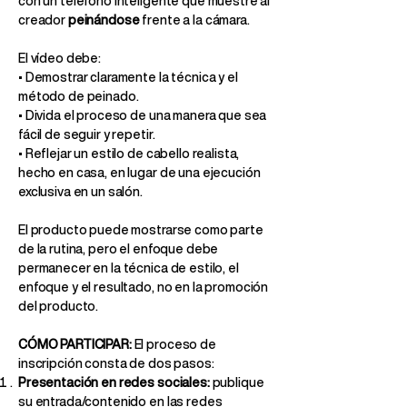
con un teléfono inteligente que muestre al
creador
peinándose
frente a la cámara.
El vídeo debe:
• Demostrar claramente la técnica y el
método de peinado.
• Divida el proceso de una manera que sea
fácil de seguir y repetir.
• Reflejar un estilo de cabello realista,
hecho en casa, en lugar de una ejecución
exclusiva en un salón.
El producto puede mostrarse como parte
de la rutina, pero el enfoque debe
permanecer en la técnica de estilo, el
enfoque y el resultado, no en la promoción
del producto.
CÓMO PARTICIPAR:
El proceso de
inscripción consta de dos pasos:
Presentación en redes sociales:
publique
su entrada/contenido en las redes