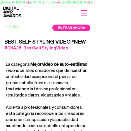
ENVÍA AHORA
< Volver
ENTRAR AHORA
BEST SELF STYLING VIDEO *NEW
#DHA26_BestSelfStylingVideo
La categoría
Mejor video de auto-estilismo
reconoce a los creadores que demuestran
una habilidad excepcional al peinar su
propio cabello frente a la cámara,
traduciendo la técnica profesional en
resultados claros, alcanzables y reales.
Abierta a profesionales y consumidores,
esta categoría reconoce a los creadores
que unen la inspiración y la practicidad,
mostrando cómo un cabello estupendo se