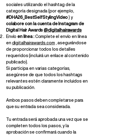
sociales utilizando el hashtag de la
categoría designada (por ejemplo,
#DHA26_BestSelfStylingVideo
) y
colabore con la cuenta de Instagram de
Digital Hair Awards
@digitalhairawards
Envío
en línea
:
Complete el envío en línea
en
digitalhairawards.com
, asegurándose
de proporcionar todos los detalles
requeridos (incluirá un enlace al contenido
publicado).
Si participa en varias categorías,
asegúrese de que todos los hashtags
relevantes estén claramente incluidos en
su publicación.
Ambos pasos deben completarse para
que su entrada sea considerada.
Tu entrada será aprobada una vez que se
completen todos los pasos, y la
aprobación se confirmará cuando la