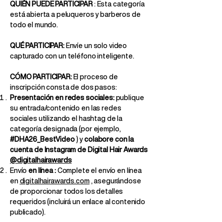
QUIÉN PUEDE PARTICIPAR
: Esta categoría
está abierta a peluqueros y barberos de
todo el mundo.
QUÉ PARTICIPAR:
Envíe un solo video
capturado con un teléfono inteligente.
CÓMO PARTICIPAR:
El proceso de
inscripción consta de dos pasos:
Presentación en redes sociales:
publique
su entrada/contenido en las redes
sociales utilizando el hashtag de la
categoría designada (por ejemplo,
#DHA26_BestVideo
) y
colabore con la
cuenta de Instagram de Digital Hair Awards
@digitalhairawards
Envío
en línea
:
Complete el envío en línea
en
digitalhairawards.com
, asegurándose
de proporcionar todos los detalles
requeridos (incluirá un enlace al contenido
publicado).