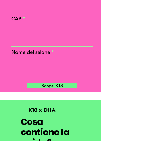
CAP
Nome del salone
Scopri K18
K18 x DHA
Cosa
contiene la